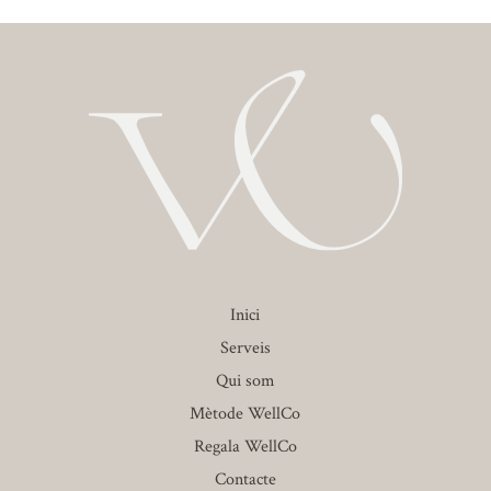
Inici
Serveis
Qui som
Mètode WellCo
Regala WellCo
Contacte