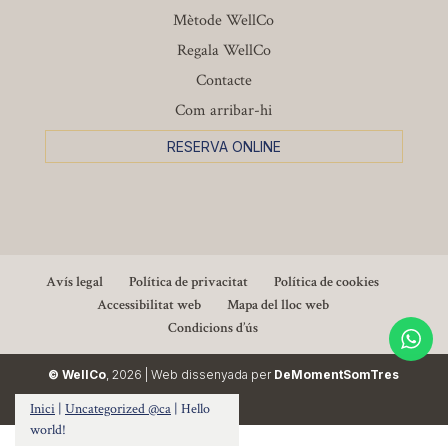
Mètode WellCo
Regala WellCo
Contacte
Com arribar-hi
RESERVA ONLINE
Avís legal
Política de privacitat
Política de cookies
Accessibilitat web
Mapa del lloc web
Condicions d’ús
© WellCo
,
2026
| Web dissenyada per
DeMomentSomTres
Inici
|
Uncategorized @ca
|
Hello
world!